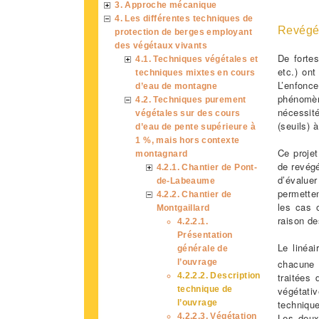
3. Approche mécanique
4. Les différentes techniques de
Revégét
protection de berges employant
des végétaux vivants
De fortes
4.1. Techniques végétales et
etc.) ont
techniques mixtes en cours
L’enfonc
d’eau de montagne
phénomèn
4.2. Techniques purement
nécessit
végétales sur des cours
(seuils) 
d’eau de pente supérieure à
1 %, mais hors contexte
Ce projet
montagnard
de revégé
4.2.1. Chantier de Pont-
d’évalue
de-Labeaume
permetten
4.2.2. Chantier de
les cas 
Montgaillard
raison de
4.2.2.1.
Présentation
Le linéa
générale de
l’ouvrage
chacune 
4.2.2.2. Description
traitées 
technique de
végétativ
l’ouvrage
technique
4.2.2.3. Végétation
Les deux