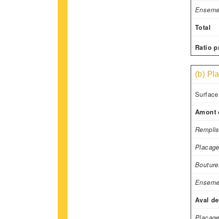
Enseme
Total
Ratio p
(b) Pl
Surface
Amont d
Remplis
Placage
Bouture
Enseme
Aval de
Placage