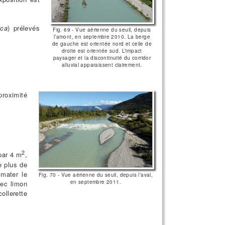
ica
) prélevés
Fig. 69 - Vue aérienne du seuil, depuis
l’amont, en septembre 2010. La berge
de gauche est orientée nord et celle de
droite est orientée sud. L’impact
paysager et la discontinuité du corridor
alluvial apparaissent clairement.
proximité
2
par 4 m
,
 plus de
lmater le
Fig. 70 - Vue aérienne du seuil, depuis l’aval,
en septembre 2011.
vec limon
collerette