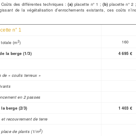
-
Coûts des différentes techniques :
(a)
placette n° 1 ;
(b)
placette n° 2 
agissant de la végétalisation d’enrochements existants, ces coûts n’in
acette n° 1
2
160
 totale (m
)
e la berge (1/3)
4 695 €
n de « coulis terreux »
ivants
ncement en 2 passes
 la berge (2/3)
1 403 €
 et recouvrement de terre
2
 place de plants (1/m
)