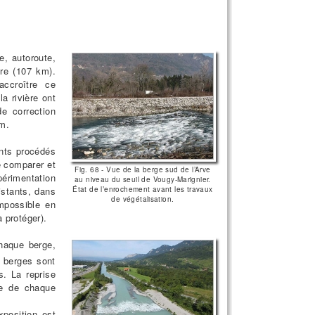
e, autoroute,
ire (107 km).
accroître ce
a rivière ont
e correction
km.
ents procédés
e comparer et
Fig. 68 - Vue de la berge sud de l’Arve
érimentation
au niveau du seuil de Vougy-Marignier.
istants, dans
État de l’enrochement avant les travaux
de végétalisation.
mpossible en
 protéger).
chaque berge,
 berges sont
s. La reprise
nce de chaque
xposition est