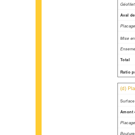
Géofile
Aval de
Placage
Mise en
Enseme
Total
Ratio p
(d) Pl
Surface
Amont d
Placage
Bouture