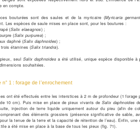
se en compte.
ces bouturées sont des saules et de la myricaire (
Myricaria german
t. Les espèces de saule mises en place sont, pour les boutures :
rapé (
Salix elaeagnos
) ;
urpre (
Salix purpurea
) ;
aux daphné (
Salix daphnoides
) ;
trois étamines (
Salix triandra
).
 pieux, seul
Salix daphnoides
a été utilisé, unique espèce disponible à 
 dimensions souhaitées.
e n° 1 : forage de l’enrochement
es ont été effectués entre les interstices à 2 m de profondeur (1 forage 
 de 10 cm). Puis mise en place de pieux vivants de
Salix daphnoides
de
ite, injection de terre liquide uniquement autour du pieu (afin de co
comprenant des éléments grossiers (présence significative de sable, a
 pour la tenue de la terre et la capacité de rétention de l’eau). Enfin, une 
tile a été mise en place à la base de tous les pieux (fig. 71).