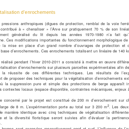
alisation d’enrochements
 pressions anthropiques (digues de protection, remblai de la voie ferré
 contribué à « chenaliser » l’Arve sur pratiquement 70 % de son linéa
ement généralisé du lit depuis les années 1970-1980 n’a fait qu’
e. Ces modifications importantes du fonctionnement morphologique de l
é la mise en place d’un grand nombre d’ouvrages de protection et d
à base d’enrochements. Ces enrochements totalisent un linéaire de 140 
 réalisé pendant l’hiver 2010-2011 a consisté à mettre en œuvre différ
talisation d’enrochements sur plusieurs parcelles expérimentales afin d
r la réussite de ces différentes techniques. Les résultats de l’exp
t de proposer des techniques pour la végétalisation d’enrochements ex
où la suppression pure et simple des protections de berge apparaît i
s contextes locaux (espace disponible, contraintes mécaniques, enjeux à
ire concerné par le projet est constitué de 200 m d’enrochement sur 
2
large de 8 m. L’expérimentation porte au total sur 3 200 m
. Les deux
de manière identique avec cinq techniques de végétalisation différente
e et la diversité floristique seront suivies afin d’évaluer la pertine
.
 berges sont exposées respectivement nord et sud. L’influence de l’e