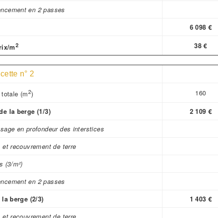
ncement en 2 passes
6 098 €
2
38 €
rix/m
acette n° 2
2
160
 totale (m
)
e la berge (1/3)
2 109 €
sage en profondeur des interstices
 et recouvrement de terre
s (3/m²)
ncement en 2 passes
 la berge (2/3)
1 403 €
 et recouvrement de terre