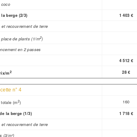
t coco
 la berge (2/3)
1 403 €
 et recouvrement de terre
2
 place de plants (1/m
)
ncement en 2 passes
4 512 €
2
28 €
rix/m
acette n° 4
2
160
 totale (m
)
e la berge (1/3)
1 718 €
 et recouvrement de terre
s (3/m²)