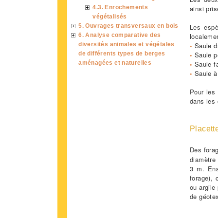
4.3. Enrochements
ainsi pri
végétalisés
5. Ouvrages transversaux en bois
Les espè
6. Analyse comparative des
localemen
diversités animales et végétales
•
Saule d
de différents types de berges
•
Saule po
aménagées et naturelles
•
Saule f
•
Saule à 
Pour les
dans les
Placett
Des forag
diamètre
3 m. Ensu
forage), 
ou argile
de géotex