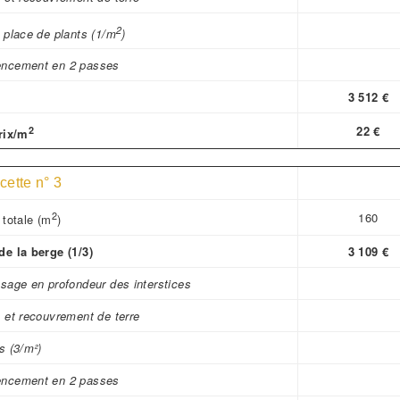
2
 place de plants (1/m
)
ncement en 2 passes
3 512 €
2
22 €
rix/m
cette n° 3
2
160
 totale (m
)
e la berge (1/3)
3 109 €
sage en profondeur des interstices
 et recouvrement de terre
s (3/m²)
ncement en 2 passes