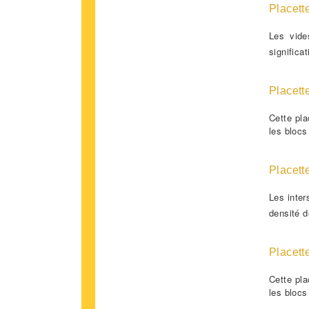
Placett
Les vide
significa
Placett
Cette pla
les blocs 
Placett
Les inter
densité d
Placett
Cette pla
les blocs 