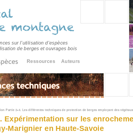
ces sur l’utilisation d’espèces
lisation de berges et ouvrages bois
Ressources
Auteurs
êtes ici
ion Partie 2
»
4. Les différentes techniques de protection de berges employant des végétaux
1. Expérimentation sur les enrocheme
y-Marignier en Haute-Savoie