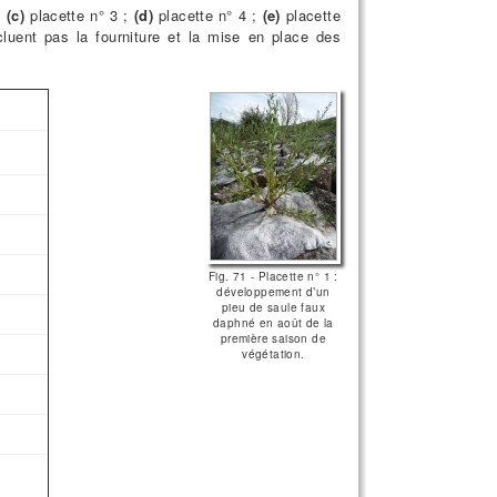
;
(c)
placette n° 3 ;
(d)
placette n° 4 ;
(e)
placette
cluent pas la fourniture et la mise en place des
Fig. 71 - Placette n° 1 :
développement d’un
pieu de saule faux
daphné en août de la
première saison de
végétation.