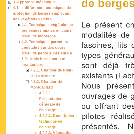
de berges
3. Approche mécanique
4. Les différentes techniques de
protection de berges employant
des végétaux vivants
Le présent ch
4.1. Techniques végétales et
techniques mixtes en cours
modalités de 
d’eau de montagne
fascines, lits
4.2. Techniques purement
végétales sur des cours
types générau
d’eau de pente supérieure à
1 %, mais hors contexte
sont déjà tr
montagnard
4.2.1. Chantier de Pont-
existants (La
de-Labeaume
4.2.2. Chantier de
Nous présent
Montgaillard
ouvrages de gé
4.2.2.1.
Présentation
ou offrant de
générale de
l’ouvrage
pilotes réal
4.2.2.2. Description
technique de
présentés. N
l’ouvrage
4.2.2.3. Végétation