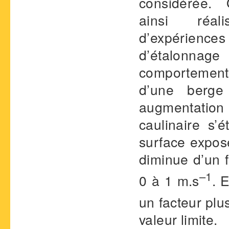
considérée.
ainsi réa
d’expérienc
d’étalonnag
comportement
d’une berge
augmentation 
caulinaire s’é
surface expos
diminue d’un f
–1
0 à 1 m.s
. 
un facteur plus
valeur limite.