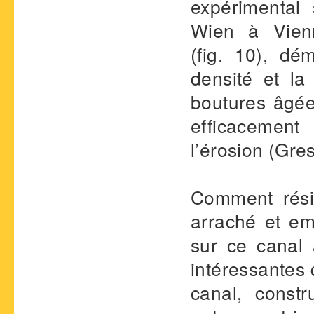
expérimental 
Wien à Vienn
(fig. 10), dé
densité et la 
boutures âgée
efficacement
l’érosion (Gre
Comment résis
arraché et em
sur ce canal 
intéressantes
canal, constr