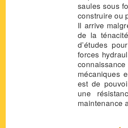
saules sous f
construire ou 
Il arrive malgr
de la ténacit
d’études pou
forces hydraul
connaissance 
mécaniques exe
est de pouvoi
une résistan
maintenance 