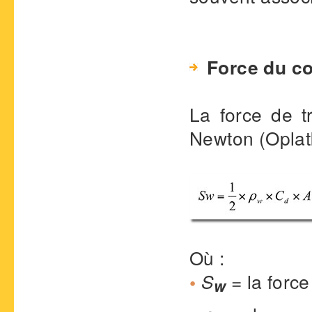
Force du c
La force de t
Newton (Oplat
Où :
•
S
= la force
w