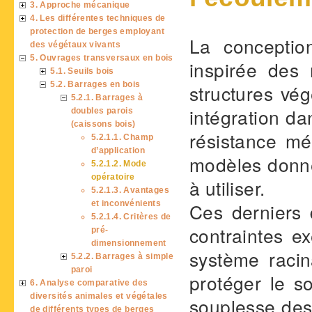
3. Approche mécanique
4. Les différentes techniques de
protection de berges employant
La conceptio
des végétaux vivants
5. Ouvrages transversaux en bois
inspirée des 
5.1. Seuils bois
5.2. Barrages en bois
structures vég
5.2.1. Barrages à
intégration da
doubles parois
(caissons bois)
résistance mé
5.2.1.1. Champ
d’application
modèles donne
5.2.1.2. Mode
opératoire
à utiliser.
5.2.1.3. Avantages
et inconvénients
Ces derniers 
5.2.1.4. Critères de
contraintes ex
pré-
dimensionnement
système racin
5.2.2. Barrages à simple
paroi
protéger le so
6. Analyse comparative des
diversités animales et végétales
souplesse des
de différents types de berges