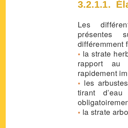
3.2.1.1. Él
Les différe
présentes s
différemment f
•
la strate her
rapport au 
rapidement im
•
les arbustes
tirant d’ea
obligatoireme
•
la strate arb