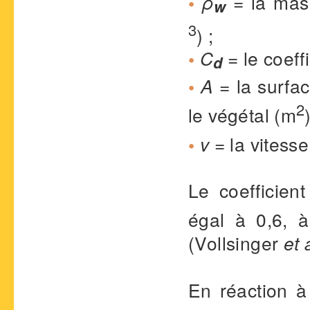
•
ρ
= la mas
w
3
) ;
•
C
= le coeffi
d
•
A
= la surfac
2
le végétal (m
•
v
= la vitess
Le coefficien
égal à 0,6, à
(Vollsinger
et 
En réaction à