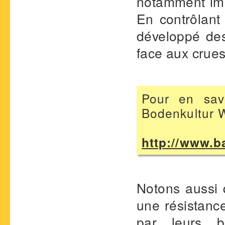
notamment imp
En contrôlant 
développé des
face aux crues
Pour en savo
Bodenkultur 
http://www.b
Notons aussi 
une résistanc
par leurs br