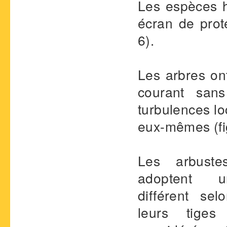
Les espèces h
écran de prote
6).
Les arbres on
courant san
turbulences lo
eux-mêmes (fig
Les arbust
adoptent u
différent se
leurs tige