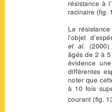
résistance à 
racinaire (fig. 
La résistance
l’objet d’exp
et al.
(2000) 
âgés de 2 à 5
évidence une 
différentes e
noter que cett
à 10 fois sup
courant (fig. 1