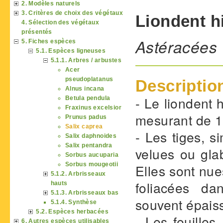
2. Modèles naturels
3. Critères de choix des végétaux
Liondent h
4. Sélection des végétaux
présentés
Astéracées
5. Fiches espèces
5.1. Espèces ligneuses
5.1.1. Arbres / arbustes
Acer
pseudoplatanus
Descriptio
Alnus incana
- Le liondent 
Betula pendula
Fraxinus excelsior
mesurant de 10
Prunus padus
Salix caprea
- Les tiges, 
Salix daphnoides
Salix pentandra
velues ou gla
Sorbus aucuparia
Sorbus mougeotii
Elles sont nue
5.1.2. Arbrisseaux
foliacées da
hauts
5.1.3. Arbrisseaux bas
souvent épaissi
5.1.4. Synthèse
5.2. Espèces herbacées
- Les feuilles
6. Autres espèces utilisables