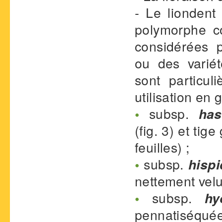
- Le liondent
polymorphe c
considérées 
ou des variét
sont particu
utilisation en 
•
subsp.
hast
(fig. 3) et ti
feuilles) ;
•
subsp.
hisp
nettement velu
•
subsp.
hy
pennatiséquées 