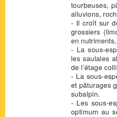
tourbeuses, p
alluvions, roch
- Il croît sur
grossiers (lim
en nutriments,
- La sous-es
les saulaies a
de l’étage coll
- La sous-es
et pâturages g
subalpin.
- Les sous-e
optimum au se