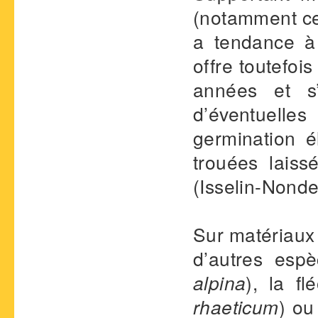
(notamment cel
a tendance à 
offre toutefoi
années et s’
d’éventuell
germination é
trouées lais
(Isselin-Nond
Sur matériaux
d’autres esp
alpina
), la f
rhaeticum
) ou