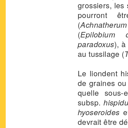
grossiers, le
pourront êt
(
Achnatherum
(
Epilobium d
paradoxus
), 
au tussilage (
T
Le liondent h
de graines ou 
quelle sous-e
subsp.
hispid
hyoseroides
e
devrait être d