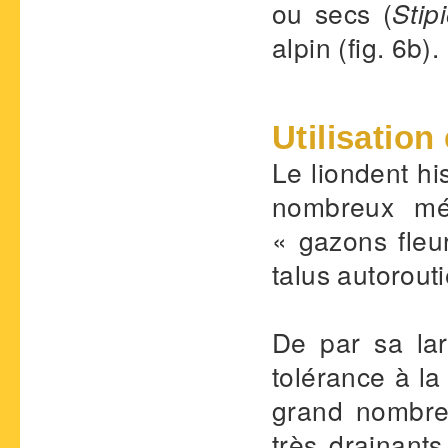
ou secs (
Stip
alpin (fig. 6b).
Utilisation
Le liondent hi
nombreux mél
« gazons fleu
talus autorouti
De par sa larg
tolérance à la
grand nombre 
très drainants