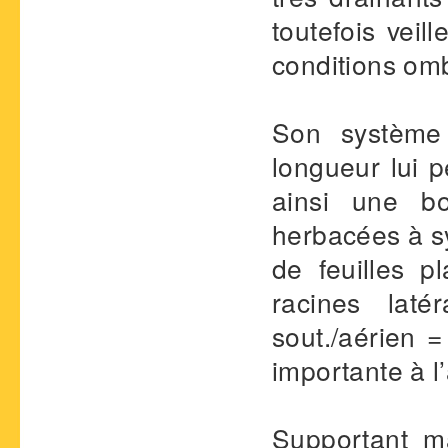
toutefois veil
conditions om
Son système 
longueur lui 
ainsi une b
herbacées à sy
de feuilles p
racines laté
sout./aérien =
importante à l
Supportant m