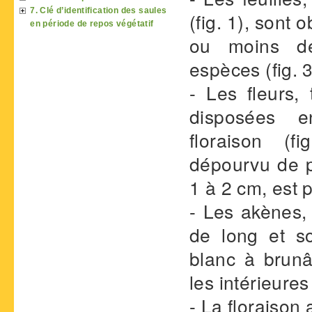
7. Clé d’identification des saules
(fig. 1), sont
en période de repos végétatif
ou moins dé
espèces (fig. 3
- Les fleurs, 
disposées e
floraison (f
dépourvu de pa
1 à 2 cm, est 
- Les akènes,
de long et s
blanc à brunâ
les intérieures
- La floraison 