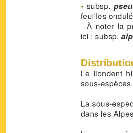
•
subsp.
pseu
feuilles ondul
- À noter la 
ici : subsp.
al
Distributio
Le liondent h
sous-espèces o
La sous-espè
dans les Alpes