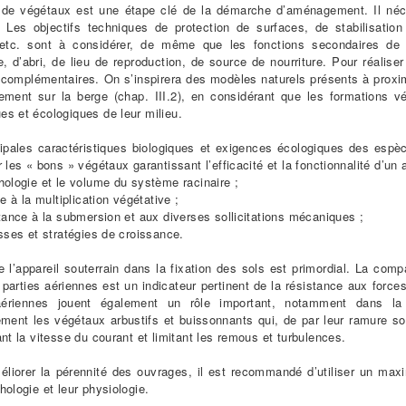
 de végétaux est une étape clé de la démarche d’aménagement. Il néc
e. Les objectifs techniques de protection de surfaces, de stabilisatio
 etc. sont à considérer, de même que les fonctions secondaires de l
e, d’abri, de lieu de reproduction, de source de nourriture. Pour réaliser
 complémentaires. On s’inspirera des modèles naturels présents à proxim
nement sur la berge (chap. III.2), en considérant que les formations 
s et écologiques de leur milieu.
cipales caractéristiques biologiques et exigences écologiques des esp
r les « bons » végétaux garantissant l’efficacité et la fonctionnalité d’u
ologie et le volume du système racinaire ;
e à la multiplication végétative ;
tance à la submersion et aux diverses sollicitations mécaniques ;
sses et stratégies de croissance.
e l’appareil souterrain dans la fixation des sols est primordial. La co
 parties aériennes est un indicateur pertinent de la résistance aux forc
aériennes jouent également un rôle important, notamment dans la 
ement les végétaux arbustifs et buissonnants qui, de par leur ramure s
ant la vitesse du courant et limitant les remous et turbulences.
méliorer la pérennité des ouvrages, il est recommandé d’utiliser un m
hologie et leur physiologie.