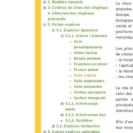
2. Modèles naturels
Le choix
3. Critères de choix des végétaux
atteindr
4. Sélection des végétaux
biotope,
présentés
biologiqu
5. Fiches espèces
variés et
5.1. Espèces ligneuses
position
5.1.1. Arbres / arbustes
mécanique
Acer
pseudoplatanus
Les prin
Alnus incana
de choisi
Betula pendula
•
la morph
Fraxinus excelsior
•
l’aptitud
Prunus padus
•
la résis
Salix caprea
•
les vite
Salix daphnoides
Salix pentandra
Le rôle d
Sorbus aucuparia
celui des
Sorbus mougeotii
parties 
5.1.2. Arbrisseaux
principal
hauts
ralentiss
5.1.3. Arbrisseaux bas
5.1.4. Synthèse
Afin d’a
5.2. Espèces herbacées
leur morp
6. Autres espèces utilisables