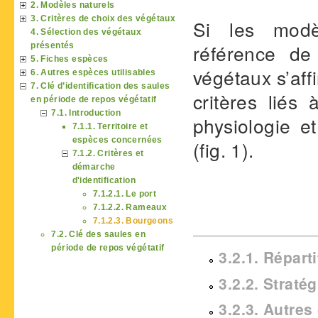
2. Modèles naturels
3. Critères de choix des végétaux
Si les modèl
4. Sélection des végétaux
référence de 
présentés
5. Fiches espèces
végétaux s’aff
6. Autres espèces utilisables
7. Clé d’identification des saules
critères liés à
en période de repos végétatif
7.1. Introduction
physiologie e
7.1.1. Territoire et
espèces concernées
(fig. 1).
7.1.2. Critères et
démarche
d'identification
7.1.2.1. Le port
7.1.2.2. Rameaux
7.1.2.3. Bourgeons
7.2. Clé des saules en
période de repos végétatif
3.2.1. Répart
3.2.2. Straté
3.2.3. Autres 