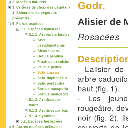
Godr.
2. Modèles naturels
3. Critères de choix des végétaux
4. Sélection des végétaux
présentés
Alisier de
5. Fiches espèces
5.1. Espèces ligneuses
Rosacées
5.1.1. Arbres / arbustes
Acer
pseudoplatanus
Alnus incana
Descriptio
Betula pendula
Fraxinus excelsior
- L’alisier d
Prunus padus
Salix caprea
arbre caducifo
Salix daphnoides
Salix pentandra
haut (fig. 1).
Sorbus aucuparia
Sorbus mougeotii
- Les jeune
5.1.2. Arbrisseaux
rougeâtre, dev
hauts
5.1.3. Arbrisseaux bas
noir (fig. 2). 
5.1.4. Synthèse
5.2. Espèces herbacées
couverts de l
6. Autres espèces utilisables