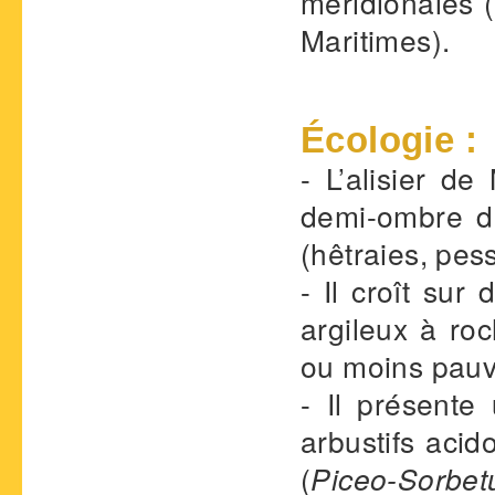
méridionales 
Maritimes).
Écologie :
- L’alisier d
demi-ombre de
(hêtraies, pes
- Il croît su
argileux à roc
ou moins pauvr
- Il présent
arbustifs acid
(
Piceo-Sorbe