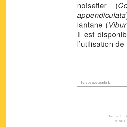
noisetier (
Co
appendiculata
lantane (
Vibu
Il est disponi
l’utilisation d
‹ Sorbus aucuparia L.
Accueil
© 2012 G