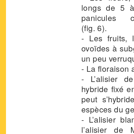
longs de 5 
panicules c
(fig. 6).
- Les fruits
ovoïdes à sub
un peu verruqu
- La floraison 
- L’alisier 
hybride fixé e
peut s’hybrid
espèces du g
- L’alisier bla
l’alisier d