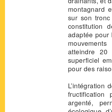
drainants, et 
montagnard e
sur son tronc
constitution 
adaptée pour l
mouvements d
atteindre 20
superficiel e
pour des raison
L’intégration 
fructificatio
argenté, per
écologique d