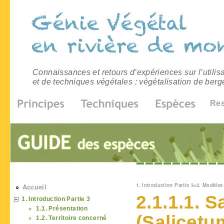
Connaissances et retours d’expériences sur l’utilis
et de techniques végétales : végétalisation de berg
Re
Vous êtes ici
1. Introduction Partie 3
»
2. Modèles
Accueil
2.1.1.1. S
1. Introduction Partie 3
1.1. Présentation
(Salicetu
1.2. Territoire concerné