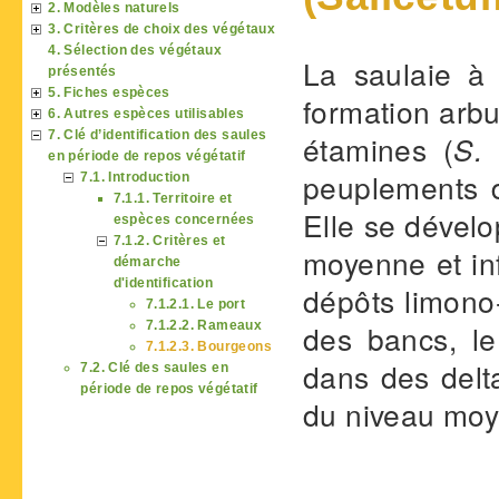
2. Modèles naturels
3. Critères de choix des végétaux
4. Sélection des végétaux
La saulaie à 
présentés
5. Fiches espèces
formation arbu
6. Autres espèces utilisables
7. Clé d’identification des saules
étamines (
S. 
en période de repos végétatif
peuplements d
7.1. Introduction
7.1.1. Territoire et
Elle se dévelo
espèces concernées
7.1.2. Critères et
moyenne et in
démarche
d'identification
dépôts limono-
7.1.2.1. Le port
7.1.2.2. Rameaux
des bancs, l
7.1.2.3. Bourgeons
dans des del
7.2. Clé des saules en
période de repos végétatif
du niveau moy