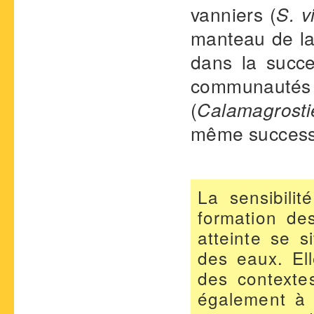
vanniers (
S. v
manteau de la
dans la succe
communautés 
(
Calamagrosti
même successio
La sensibilit
formation de
atteinte se 
des eaux. El
des contextes
également à é