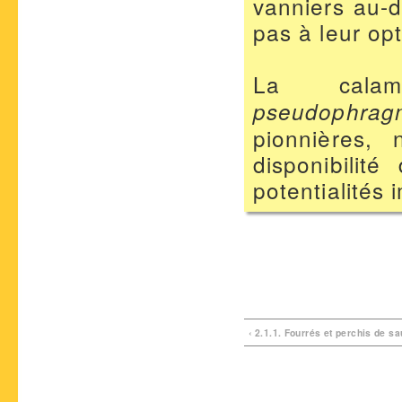
vanniers au-
pas à leur op
La calam
pseudophragm
pionnières,
disponibilit
potentialités
‹ 2.1.1. Fourrés et perchis de sa