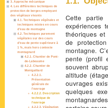
1.1. Objec
3. Approche mécanique
4. Les différentes techniques de
protection de berges employant
Cette partie
des végétaux vivants
4.1. Techniques végétales et
expériences t
techniques mixtes en cours
d’eau de montagne
théoriques et
4.2. Techniques purement
végétales sur des cours
de protectio
d’eau de pente supérieure à
1 %, mais hors contexte
montagne. C’e
montagnard
pente (profi
4.2.1. Chantier de Pont-
de-Labeaume
souvent abrup
4.2.2. Chantier de
Montgaillard
altitude (éta
4.2.2.1.
Présentation
ouvrages exi
générale de
quelques exe
l’ouvrage
4.2.2.2. Description
montagnardes
technique de
l’ouvrage
certains cour
4.2.2.3. Végétation