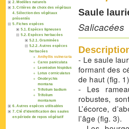
2. Modèles naturels
3. Critères de choix des végétaux
Saule lauri
4. Sélection des végétaux
présentés
Salicacées
5. Fiches espèces
5.1. Espèces ligneuses
5.2. Espèces herbacées
5.2.1. Graminées
5.2.2. Autres espèces
Descriptio
herbacées
- Le saule laur
Anthyllis vulneraria
Carex paniculata
formant des c
Leontodon hispidus
Lotus corniculatus
de haut (fig. 1)
Onobrychis
montana
- Les rameau
Trifolium badium
Trifolium
robustes, sont
montanum
L’écorce, d’ab
6. Autres espèces utilisables
7. Clé d’identification des saules
l’âge (fig. 3).
en période de repos végétatif
- Les bourg