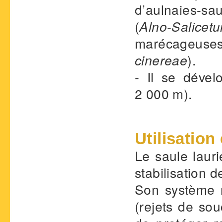
d’aulnaies-sau
(
Alno-Salic
marécageuses
cinereae
).
- Il se déve
2 000 m).
Utilisation
Le saule laur
stabilisation 
Son système r
(rejets de sou