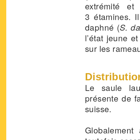
extrémité e
3 étamines. I
daphné (
S. d
l’état jeune e
sur les ramea
Distributio
Le saule lau
présente de fa
suisse.
Globalement 