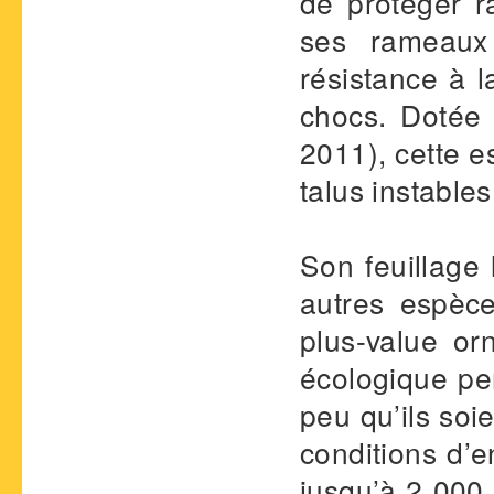
de protéger r
ses rameaux 
résistance à 
chocs. Dotée 
2011), cette e
talus instables
Son feuillage 
autres espèc
plus-value o
écologique per
peu qu’ils soi
conditions d’
jusqu’à 2 000 