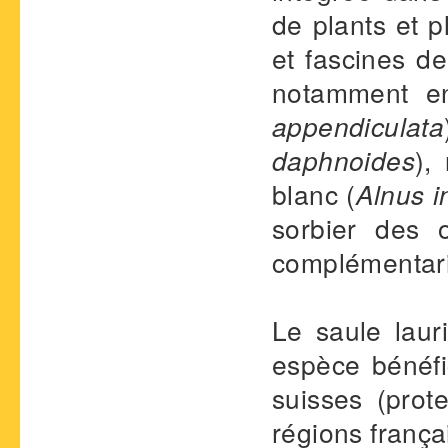
de plants et p
et fascines d
notamment en
appendiculata
daphnoides
),
blanc (
Alnus 
sorbier des o
complémentarit
Le saule laur
espèce bénéfi
suisses (prote
régions frança