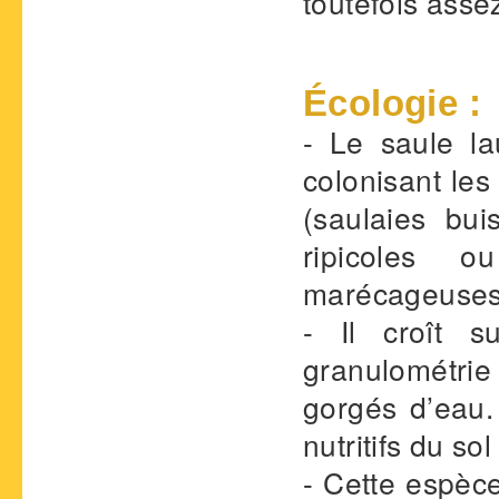
toutefois asse
Écologie :
- Le saule la
colonisant les
(saulaies bui
ripicoles o
marécageuses
- Il croît s
granulométrie 
gorgés d’eau. 
nutritifs du so
- Cette espèc