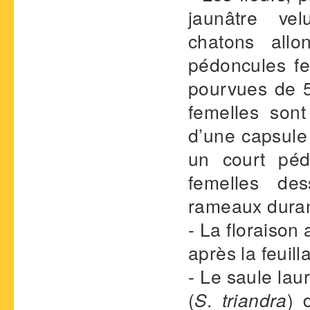
jaunâtre ve
chatons all
pédoncules fe
pourvues de 5 
femelles sont
d’une capsule 
un court pédi
femelles des
rameaux durant
- La floraison
après la feuill
- Le saule lau
(
S. triandra
) 