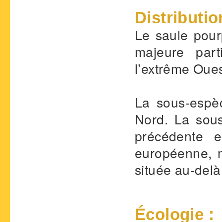
Distributio
Le saule pou
majeure part
l’extrême Oues
La sous-esp
Nord. La sou
précédente 
européenne, n
située au-delà 
Écologie :