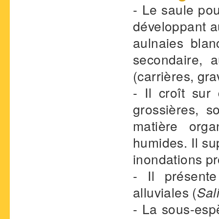
- Le saule po
développant a
aulnaies blan
secondaire, 
(carrières, gra
- Il croît su
grossières, s
matière orga
humides. Il s
inondations p
- Il présent
alluviales (
Sal
- La sous-es