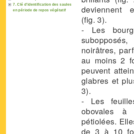
7. Clé d’identification des saules
deviennent e
en période de repos végétatif
(fig. 3).
- Les bourg
subopposés, 
noirâtres, pa
au moins 2 fo
peuvent attei
glabres et plu
3).
- Les feuill
obovales à 
pétiolées. Ell
de 3 à 10 fo