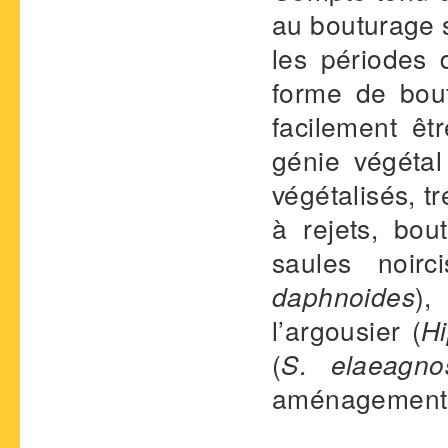
au bouturage s
les périodes 
forme de bout
facilement ê
génie végétal
végétalisés, t
à rejets, bo
saules noirc
daphnoides
),
l’argousier (
H
(
S. elaeagno
aménagements 