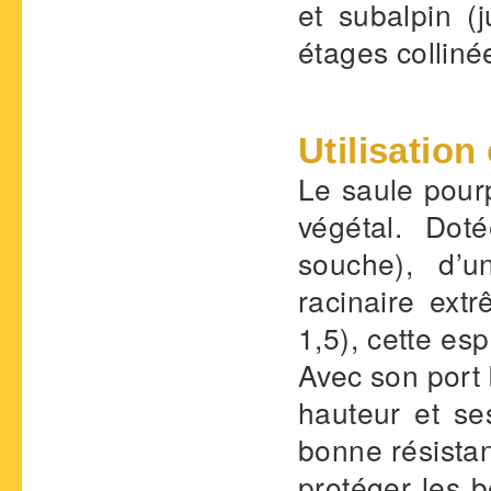
et subalpin 
étages collin
Utilisation
Le saule pour
végétal. Dot
souche), d’u
racinaire ext
1,5), cette es
Avec son port
hauteur et se
bonne résistan
protéger les b