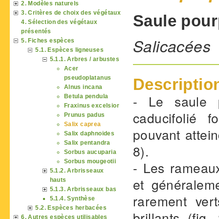
2. Modèles naturels
3. Critères de choix des végétaux
Saule pour
4. Sélection des végétaux
présentés
Salicacées
5. Fiches espèces
5.1. Espèces ligneuses
5.1.1. Arbres / arbustes
Acer
pseudoplatanus
Descriptio
Alnus incana
- Le saule 
Betula pendula
Fraxinus excelsior
caducifolié 
Prunus padus
Salix caprea
pouvant attein
Salix daphnoides
Salix pentandra
8).
Sorbus aucuparia
Sorbus mougeotii
- Les rameaux
5.1.2. Arbrisseaux
et généralem
hauts
5.1.3. Arbrisseaux bas
rarement vert
5.1.4. Synthèse
5.2. Espèces herbacées
brillants (fi
6. Autres espèces utilisables