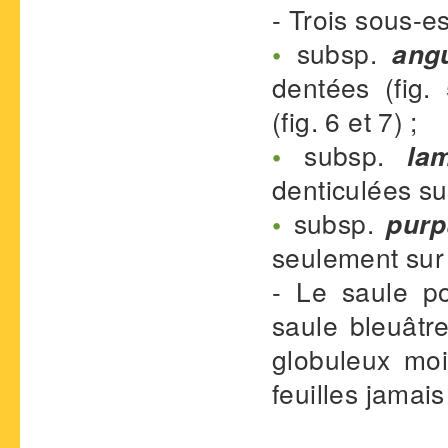
- Trois sous-e
•
subsp.
angu
dentées (fig
(fig. 6 et 7) ;
•
subsp.
la
denticulées su
•
subsp.
purp
seulement sur l
- Le saule p
saule bleuâtre
globuleux moi
feuilles jamai