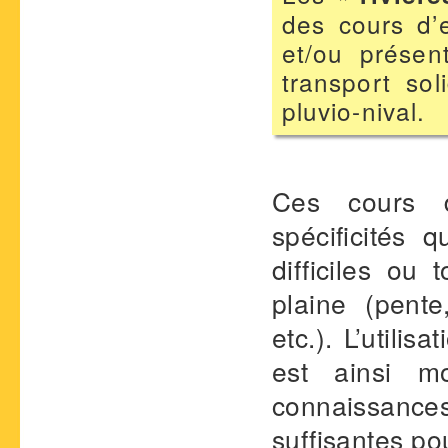
des cours d’
et/ou prése
transport sol
pluvio-nival.
Ces cours d
spécificités 
difficiles ou
plaine (pente
etc.). L’utili
est ainsi m
connaissanc
suffisantes po