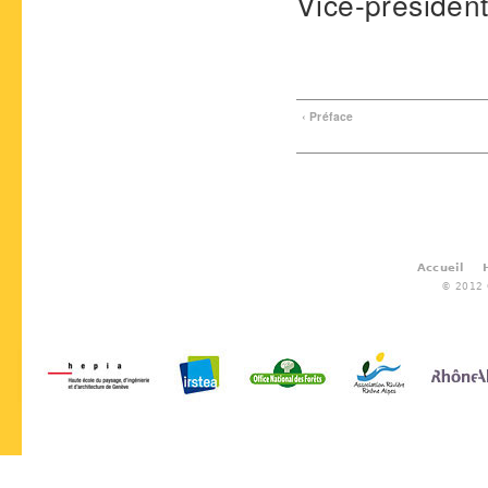
Vice-président
‹ Préface
Accueil
© 2012 G