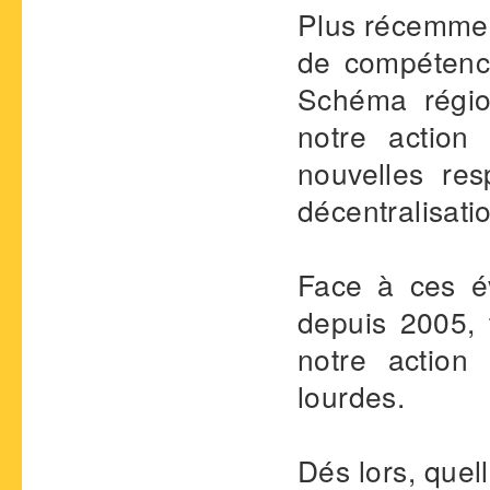
Plus récemment
de compétence
Schéma régio
notre action
nouvelles res
décentralisati
Face à ces év
depuis 2005, t
notre action 
lourdes.
Dés lors, quel