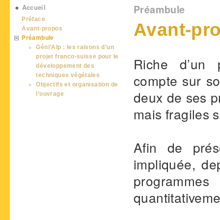
Vous êtes ici
Accueil
Préambule
Préface
Avant-pr
Avant-propos
Préambule
Géni’Alp : les raisons d’un
projet franco-suisse pour le
Riche d’un p
développement des
compte sur son
techniques végétales
Objectifs et organisation de
deux de ses pr
l’ouvrage
mais fragiles 
Afin de prés
impliquée, de
programmes 
quantitativeme